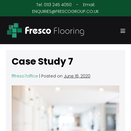
Skip
Tel:
0113 245 4050
- Email:
to
ENQUIRIES@FRESCOGROUP.CO.UK
content
Men
Tog
Case Study 7
fffreso7office
|
Posted on
June 16, 2020